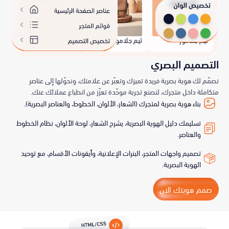
ثيم جلامور
ثيم جلامور
ثيم ديجيتال
التصميم البصري
نصمّم لك هوية بصرية فريدة تميزك وتعبّر عن علامتك، ونحوّلها إلى عناصر
متكاملة داخل متجرك، لنصنع تجربة موحّدة تعزّز من انطباع عملائك عنك.
بناء هوية بصرية لمتجرك (الشعار، الألوان، الخطوط، والعناصر البصرية).
تسليمك دليل الهوية البصرية، يشرح الشعار، لوحة الألوان، نظام الخطوط
والعناصر.
تصميم واجهات المتجر، البنرات الإعلانية، وأيقونات الأقسام، مع توحيد
الهوية البصرية.
صمم هويتك الان