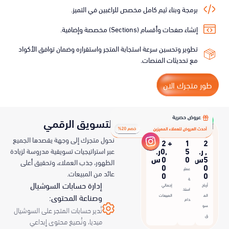
برمجة وبناء ثيم كامل مخصص للراغبين في التميز.
إنشاء صفحات وأقسام (Sections) مخصصة وإضافية.
تطوير وتحسين سرعة استجابة المتجر واستقراره وضمان توافق الأكواد
مع تحديثات المنصات.
طور متجرك الان
التسويق الرقمي
أداء التسويق بالعمولة
نحول متجرك إلى وجهة يقصدها الجميع
2
+
1
2
,
ر.
5
0,
ر.
عبر استراتيجيات تسويقية مدروسة لزيادة
5
س
0
0
س
الظهور، جذب العملاء، وتحقيق أعلى
0
0
عملي
عائد من المبيعات.
0
0
ة
إدارة حسابات السوشيال
أرباح
إجمالي
استخ
وصناعة المحتوى:
الم
المبيعات
دام
سو
نُدير حسابات المتجر على السوشيال
ق
ميديا، ونُصيغ محتوى إبداعي