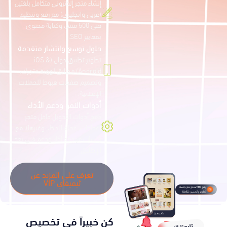
إنشاء متجر إلكتروني متكامل بلغتين
(عربي وانجليزي) مع رفع وتنظيم
حتى 500 منتج، وكتابة محتوى
بمعايير SEO.
حلول توسع وانتشار متقدمة
تطوير تطبيق جوال (iOS &
Android) مطابق لهوية متجرك،
وتصميم صفحات هبوط للحملات
الإعلانية.
أدوات النمو ودعم الأداء
دمج أدوات التحويل داخل متجر
(عدادات، عجلة الحظ،..وغيرها)، مع
جلسات مراجعة أداء ودعم فني بعد
الإطلاق.
تعرف على المزيد عن
ثيميفاي VIP
كن خبيراً في تخصيص