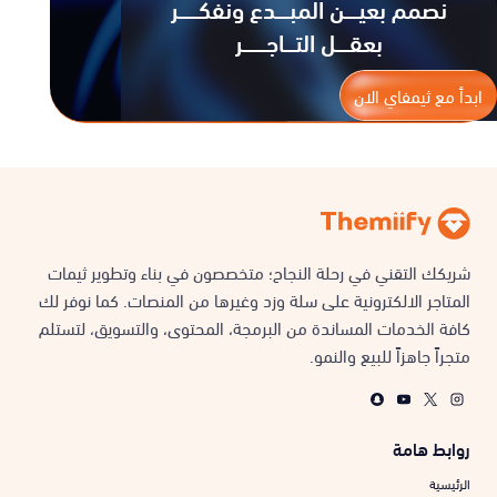
نصمم بعيــــن المبــــدع ونفكــــــر
بعقــــل التـــاجـــــــر
ابدأ مع ثيمفاي الان
شريكك التقني في رحلة النجاح؛ متخصصون في بناء وتطوير ثيمات
المتاجر الالكترونية على سلة وزد وغيرها من المنصات. كما نوفر لك
كافة الخدمات المساندة من البرمجة، المحتوى، والتسويق، لتستلم
متجراً جاهزاً للبيع والنمو.
روابط هامة
الرئيسية