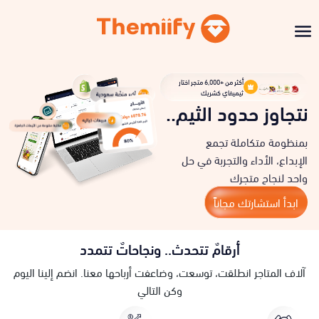
أكثر من +6,000 متجر اختار
ثيميفاي كشريك
نتجاوز حدود الثيم..
بمنظومة متكاملة تجمع
الإبداع، الأداء والتجربة في حل
واحد لنجاح متجرك
ابدأ استشارتك مجاناً
أرقامٌ تتحدث.. ونجاحاتٌ تتمدد
آلاف المتاجر انطلقت، توسعت، وضاعفت أرباحها معنا. انضم إلينا اليوم
وكن التالي