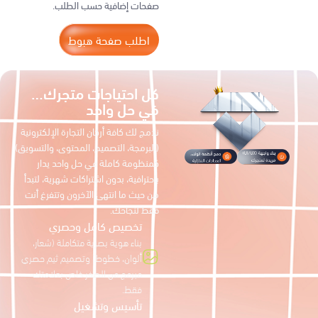
صفحات إضافية حسب الطلب.
اطلب صفحة هبوط
كل احتياجات متجرك…
في حل واحد
ندمج لك كافة أركان التجارة الإلكترونية
(البرمجة، التصميم، المحتوى، والتسويق)
كمنظومة كاملة في حل واحد يدار
باحترافية، بدون اشتراكات شهرية، لتبدأ
من حيث ما انتهى الآخرون وتتفرغ أنت
فقط لنجاحك.
تخصيص كامل وحصري
بناء هوية بصرية متكاملة (شعار،
ألوان، خطوط) وتصميم ثيم حصري
مبرمج من الصفر خاص بعلامتك
فقط.
تأسيس وتشغيل