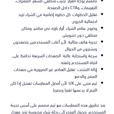
تصميم يوجه القرار: ترتيب منطقي للسعر، المميزات،
التقييمات، وCTA داخل الصفحة.
تقليل الخطوات: كل خطوة إضافية في الشراء تزيد
احتمالية الخروج.
وضوح عناصر الشراء: أزرار بارزة، نص مباشر، ومكان
منطقي دون تشويش.
تجربة هاتف مثالية: لأن أغلب المستخدمين يتصفحون
ويشترون من الجوال.
سرعة واستجابة عالية: الصفحات السريعة تحافظ على
انتباه المستخدم وثقته.
إزالة التشتت: تقليل العناصر غير الضرورية في صفحات
المنتج والدفع.
ثيم مبني على UX: لأن أفضل الممارسات تفشل إذا كان
الثيم لا يدعمها تقنيا وبصريا.
عند تطبيق هذه الممارسات مع ثيم مصمم على أسس تجربة
المستخدم، يتحول المتجر إلى رحلة شراء مدروسة تزيد معدل