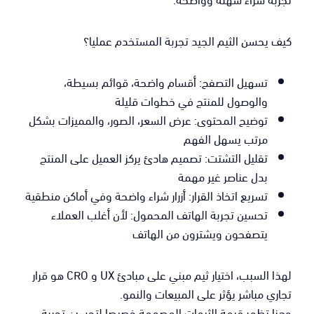
كيف يحسن الثيم الجيد تجربة المستخدم عمليا؟
تسهيل التصفح: أقسام واضحة، قوائم بسيطة،
والوصول للمنتج في خطوات قليلة
توضيح المحتوى: عرض السعر، الصور، والمميزات بشكل
مرتب يسهل الفهم
تقليل التشتت: تصميم هادئ يركز العميل على المنتج
بدل عناصر غير مهمة
تسريع اتخاذ القرار: أزرار شراء واضحة وفي أماكن منطقية
تحسين تجربة الهاتف المحمول: لأن أغلب العملاء
يتصفحون ويشترون من الهاتف
لهذا السبب، اختيار ثيم مبني على مبادئ UX و CRO هو قرار
تجاري مباشر يؤثر على المبيعات والنمو.
وهنا تظهر قيمة الثيمات المصممة خصيصا لتحسين تجربة